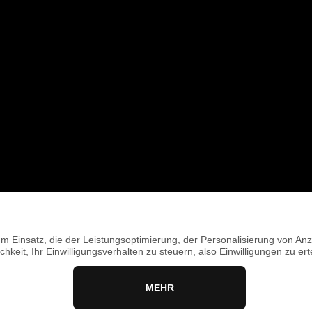
TRAININGS • KURSE • EVENTS
Tagesplan
– was steht an?