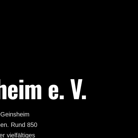
eim e. V.
n Geinsheim
gen. Rund 850
 vielfältiges