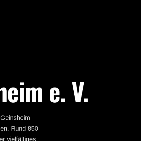
eim e. V.
n Geinsheim
gen. Rund 850
 vielfältiges